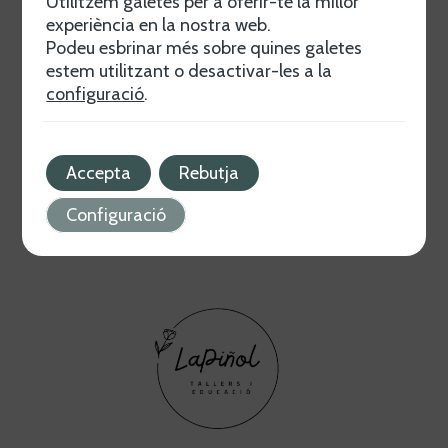
Utilitzem galetes per a oferir-te la millor
experiència en la nostra web.
Podeu esbrinar més sobre quines galetes
Crecer con La Piñol
estem utilitzant o desactivar-les a la
Descubre programas únicos para el crecimiento
configuració
.
personal y social. Desde educación a bienestar
emocional, ofrecemos soluciones para todas las
edades.
Saber más
Accepta
Rebutja
Configuració