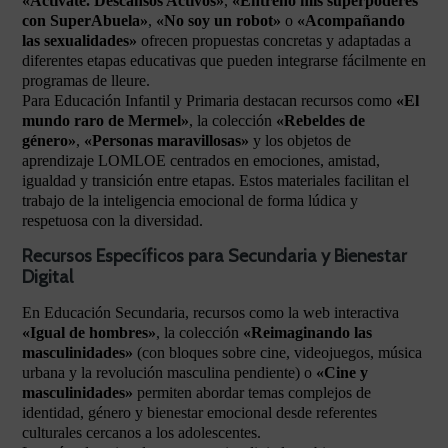
«Actívate. Descansos Activos»
,
«Entreno mis superpoderes
con SuperAbuela»
,
«No soy un robot»
o
«Acompañando
las sexualidades»
ofrecen propuestas concretas y adaptadas a
diferentes etapas educativas que pueden integrarse fácilmente en
programas de lleure.
Para Educación Infantil y Primaria destacan recursos como
«El
mundo raro de Mermel»
, la colección
«Rebeldes de
género»
,
«Personas maravillosas»
y los objetos de
aprendizaje LOMLOE centrados en emociones, amistad,
igualdad y transición entre etapas. Estos materiales facilitan el
trabajo de la inteligencia emocional de forma lúdica y
respetuosa con la diversidad.
Recursos Específicos para Secundaria y Bienestar
Digital
En Educación Secundaria, recursos como la web interactiva
«Igual de hombres»
, la colección
«Reimaginando las
masculinidades»
(con bloques sobre cine, videojuegos, música
urbana y la revolución masculina pendiente) o
«Cine y
masculinidades»
permiten abordar temas complejos de
identidad, género y bienestar emocional desde referentes
culturales cercanos a los adolescentes.