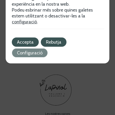
experiència en la nostra web.
Crecer con La Piñol
Podeu esbrinar més sobre quines galetes
Descubre programas únicos para el crecimiento
estem utilitzant o desactivar-les a la
personal y social. Desde educación a bienestar
configuració
.
emocional, ofrecemos soluciones para todas las
edades.
Saber más
Accepta
Rebutja
Configuració
Les nostres xarxes