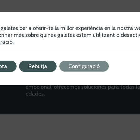
galetes per a oferir-te la millor experiència en la nostra w
rinar més sobre quines galetes estem utilitzant o desacti
ració
.
pta
Rebutja
Configuració
Descubre programas únicos para el crecimient
personal y social. Desde educación a bienestar
emocional, ofrecemos soluciones para todas l
edades.