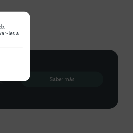
eb.
var-les a
o
Saber más
as