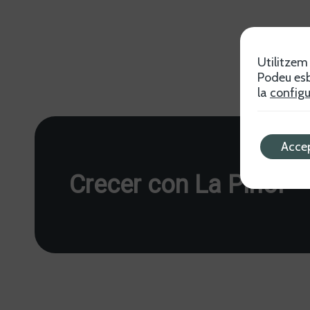
Utilitzem 
Podeu esb
la
configu
Acce
Crecer con La Piñol