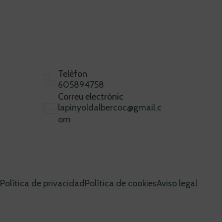
Telèfon
605894758
Correu electrònic
lapinyoldalbercoc@gmail.c
om
Política de privacidad
Política de cookies
Aviso legal