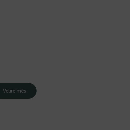
Nosaltres
Serveis
Portfolio
Blog
Contacto
Veure més