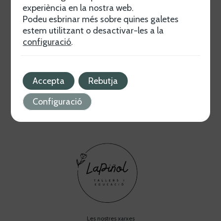
experiència en la nostra web.
Crecer con La Piñol
Podeu esbrinar més sobre quines galetes
Descubre programas únicos para el crecimiento
estem utilitzant o desactivar-les a la
personal y social. Desde educación a bienestar
configuració
.
emocional, ofrecemos soluciones para todas las
edades.
Saber más
Accepta
Rebutja
Configuració
Les nostres xarxes