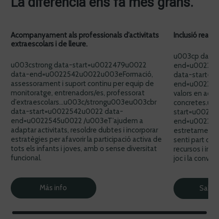
La diferència ens fa més grans.
Acompanyament als professionals d’activitats
Inclusió real,
extraescolars i de lleure.
u003cp data-
u003cstrong data-start=u0022479u0022
end=u002299
data-end=u0022542u0022u003eFormació,
data-start=u
assessorament i suport continu per equip de
end=u002281
monitoratge, entrenadors/es, professorat
valors en acci
d’extraescolars…u003c/strongu003eu003cbr
concretes.u0
data-start=u0022542u0022 data-
start=u00228
end=u0022545u0022 /u003eT’ajudem a
end=u002281
adaptar activitats, resoldre dubtes i incorporar
s
estretament a
estratègies per afavorir la participació activa de
senti part del
tots els infants i joves, amb o sense diversitat
recursos i imp
funcional.
joc i la conv
Más info
Saber