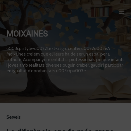
MOIXAINES
u003cp style=u0022text-align: center;u0022u003eA
Moixaines creiem que el lleure ha de ser un espai per a
tothom. Acompanyem entitats i professionals perquè infants
i joves amb realitats diverses puguin créixer, gaudir i participar
en igualtat d’oportunitats.u003c/pu003e
Serveis