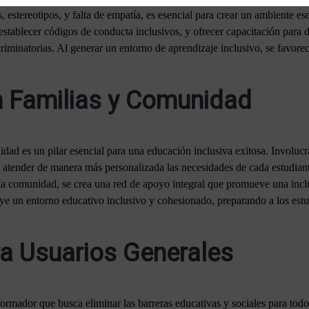
 estereotipos, y falta de empatía, es esencial para crear un ambiente es
tablecer códigos de conducta inclusivos, y ofrecer capacitación para de
riminatorias. Al generar un entorno de aprendizaje inclusivo, se favore
n Familias y Comunidad
dad es un pilar esencial para una educación inclusiva exitosa. Involucrar
 atender de manera más personalizada las necesidades de cada estudian
la comunidad, se crea una red de apoyo integral que promueve una inclu
ruye un entorno educativo inclusivo y cohesionado, preparando a los estu
a Usuarios Generales
ormador que busca eliminar las barreras educativas y sociales para todos