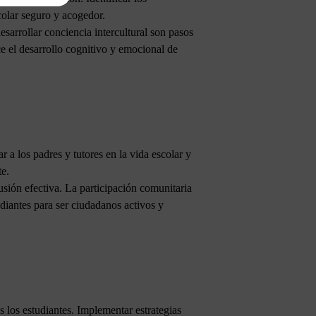
colar seguro y acogedor.
sarrollar conciencia intercultural son pasos
ce el desarrollo cognitivo y emocional de
 a los padres y tutores en la vida escolar y
te.
sión efectiva. La participación comunitaria
diantes para ser ciudadanos activos y
 los estudiantes. Implementar estrategias